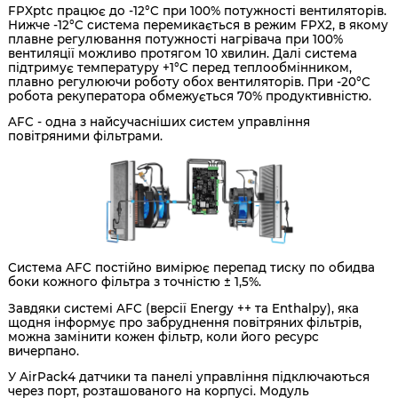
FPXptc працює до -12°C при 100% потужності вентиляторів.
Нижче -12°C система перемикається в режим FPX2, в якому
плавне регулювання потужності нагрівача при 100%
вентиляції можливо протягом 10 хвилин. Далі система
підтримує температуру +1°C перед теплообмінником,
плавно регулюючи роботу обох вентиляторів. При -20°C
робота рекуператора обмежується 70% продуктивністю.
AFC - одна з найсучасніших систем управління
повітряними фільтрами.
Система AFC постійно вимірює перепад тиску по обидва
боки кожного фільтра з точністю ± 1,5%.
Завдяки системі AFC (версії Energy ++ та Enthalpy), яка
щодня інформує про забруднення повітряних фільтрів,
можна замінити кожен фільтр, коли його ресурс
вичерпано.
У AirPack4 датчики та панелі управління підключаються
через порт, розташованого на корпусі. Модуль