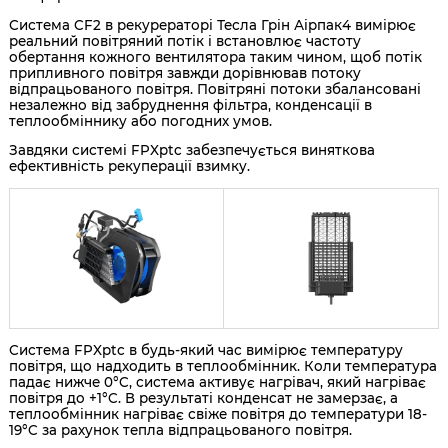
Система CF2 в рекурераторі Тесла Грін Аірпак4 вимірює
реальний повітряний потік і встановлює частоту
обертання кожного вентилятора таким чином, щоб потік
припливного повітря завжди дорівнював потоку
відпрацьованого повітря. Повітряні потоки збалансовані
незалежно від забруднення фільтра, конденсації в
теплообміннику або погодних умов.
Завдяки системі FPXptc забезпечується виняткова
ефективність рекуперації взимку.
Система FPXptc в будь-який час вимірює температуру
повітря, що надходить в теплообмінник. Коли температура
падає нижче 0°C, система активує нагрівач, який нагріває
повітря до +1°C. В результаті конденсат не замерзає, а
теплообмінник нагріває свіже повітря до температури 18-
19°C за рахунок тепла відпрацьованого повітря.