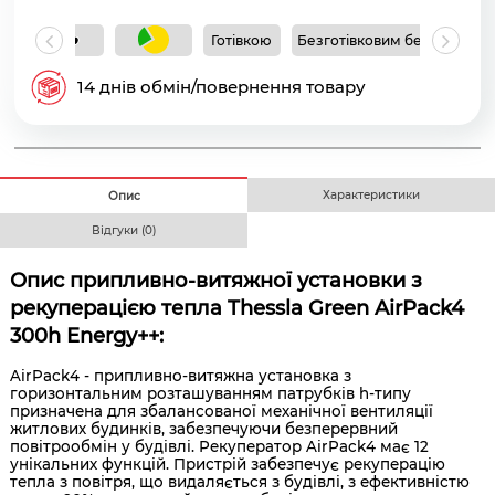
Готівкою
Безготівковим без ПДВ
Б
14 днів обмін/повернення товару
Характеристики
Опис
Відгуки (0)
Опис припливно-витяжної установки з
рекуперацією тепла Thessla Green AirPack4
300h Energy++:
AirPack4 - припливно-витяжна установка з
горизонтальним розташуванням патрубків h-типу
призначена для збалансованої механічної вентиляції
житлових будинків, забезпечуючи безперервний
повітрообмін у будівлі. Рекуператор AirPack4 має 12
унікальних функцій. Пристрій забезпечує рекуперацію
тепла з повітря, що видаляється з будівлі, з ефективністю