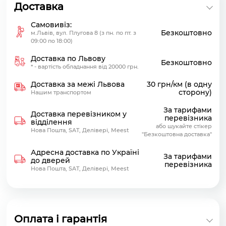
Доставка
Самовивіз:
Безкоштовно
м.Львів, вул. Плугова 8 (з пн. по пт. з
09:00 по 18:00)
Доставка по Львову
Безкоштовно
* - вартість обладнання від 20000 грн.
Доставка за межі Львова
30 грн/км (в одну
сторону)
Нашим транспортом
За тарифами
Доставка перевізником у
перевізника
відділення
або шукайте стікер
Нова Пошта, SAT, Делівері, Meest
"Безкоштовна доставка"
Адресна доставка по Україні
За тарифами
до дверей
перевізника
Нова Пошта, SAT, Делівері, Meest
Оплата і гарантія