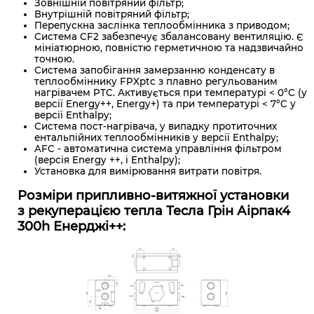
Зовнішній повітряний фільтр;
Внутрішній повітряний фільтр;
Перепускна заслінка теплообмінника з приводом;
Система CF2 забезпечує збалансовану вентиляцію. Є
мініатюрною, повністю герметичною та надзвичайно
точною.
Система запобігання замерзанню конденсату в
теплообміннику FPXptc з плавно регульованим
нагрівачем PTC. Активується при температурі < 0°C (у
версії Energy++, Energy+) та при температурі < 7°C у
версії Enthalpy;
Система пост-нагрівача, у випадку протиточних
ентальпійних теплообмінників у версії Enthalpy;
AFC - автоматична система управління фільтром
(версія Energy ++, і Enthalpy);
Установка для вимірювання витрати повітря.
Розміри припливно-витяжної установки
з рекуперацією тепла Тесла Грін Аірпак4
300h Енерджі++: