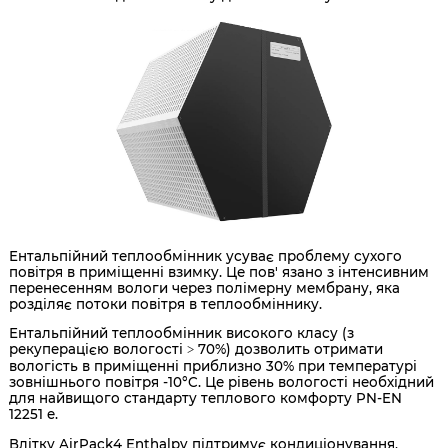
Ентальпійний теплообмінник усуває проблему сухого
повітря в приміщенні взимку. Це пов' язано з інтенсивним
перенесенням вологи через полімерну мембрану, яка
розділяє потоки повітря в теплообміннику.
Ентальпійний теплообмінник високого класу (з
рекуперацією вологості ˃ 70%) дозволить отримати
вологість в приміщенні приблизно 30% при температурі
зовнішнього повітря -10°C. Це рівень вологості необхідний
для найвищого стандарту теплового комфорту PN-EN
12251 e.
Влітку AirPack4 Enthalpy підтримує кондиціонування,