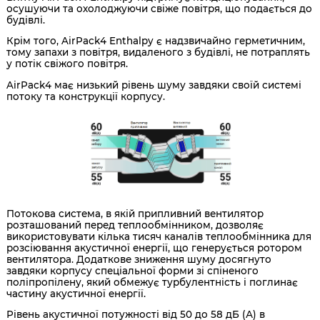
осушуючи та охолоджуючи свіже повітря, що подається до
будівлі.
Крім того, AirPack4 Enthalpy є надзвичайно герметичним,
тому запахи з повітря, видаленого з будівлі, не потраплять
у потік свіжого повітря.
AirPack4 має низький рівень шуму завдяки своїй системі
потоку та конструкції корпусу.
Потокова система, в якій припливний вентилятор
розташований перед теплообмінником, дозволяє
використовувати кілька тисяч каналів теплообмінника для
розсіювання акустичної енергії, що генерується ротором
вентилятора. Додаткове зниження шуму досягнуто
завдяки корпусу спеціальної форми зі спіненого
поліпропілену, який обмежує турбулентність і поглинає
частину акустичної енергії.
Рівень акустичної потужності від 50 до 58 дБ (А) в