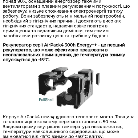
понад 90%, оснащений енергозберігаючими
вентиляторами з плавним регулюванням потужності, що
забезпечує низьке споживання електроенергії та тиху
роботу. Вони забезпечують мінімальний повітрообмін,
необхідний з гігієнічних причин, і досягають високих
гігієнічних стандартів, надаючи свіже повітря в
приміщення та видаляючи домішки, тим самим
запобігаючи розвитку цвілі та грибків у будівлі.
Рекуператор серії AirPack4 300h Energy++ - це перший
рекуператор, що може ефективно працювати в
неопалювальних приміщеннях, де температура взимку
опускається до -15°C.
Корпус AirPack4 немає єдиного теплового моста. Товщина
теплоізоляції в кожному перетині становить 50 мм.
Завдяки цьому внутрішня температура незалежна від
температури навколишнього середовища, що може
змінюватися від -15°C взимку до +50°C влітку.