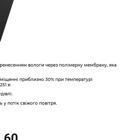
перенесенням вологи через полімерну мембрану, яка
риміщенні приблизно 30% при температурі
51 e.
дівлі.
 у потік свіжого повітря.