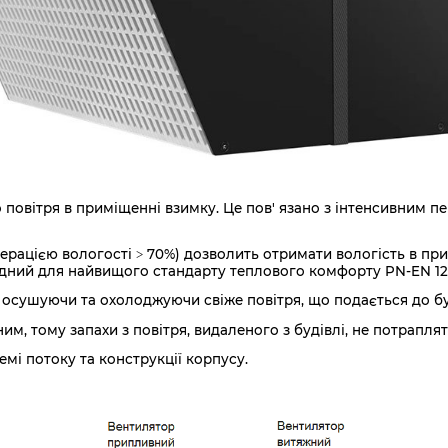
повітря в приміщенні взимку. Це пов' язано з інтенсивним 
ерацією вологості ˃ 70%) дозволить отримати вологість в п
хідний для найвищого стандарту теплового комфорту PN-EN 122
 осушуючи та охолоджуючи свіже повітря, що подається до бу
м, тому запахи з повітря, видаленого з будівлі, не потраплять
емі потоку та конструкції корпусу.