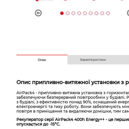
Безготівковим з ПДВ
На
Характеристики
Опис
Опис припливно-витяжної установки з ре
AirPack4 - припливно-витяжна установка з горизонта
забезпечуючи безперервний повітрообмін у будівлі. Р
з будівлі, з ефективністю понад 90%, оснащений ен
електроенергії та тиху роботу. Вони забезпечують мін
повітря в приміщення та видаляючи домішки, тим сами
Рекуператор серії AirPack4 400h Energy++ - це пер
опускається до -15°C.