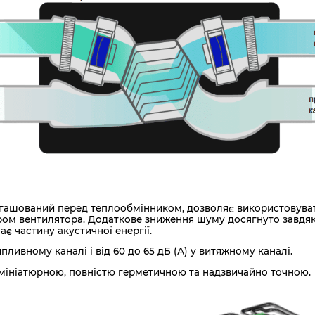
зташований перед теплообмінником, дозволяє використовуват
ором вентилятора. Додаткове зниження шуму досягнуто завдяк
є частину акустичної енергії.
ипливному каналі і від 60 до 65 дБ (А) у витяжному каналі.
 мініатюрною, повністю герметичною та надзвичайно точною.