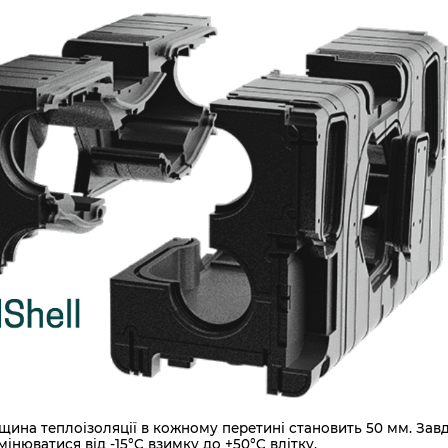
щина теплоізоляції в кожному перетині становить 50 мм. Зав
юватися від -15°C взимку до +50°C влітку.