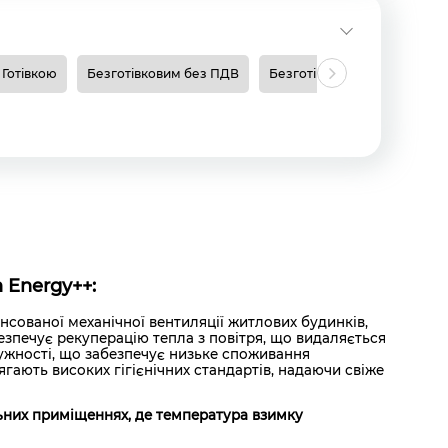
Готівкою
Безготівковим без ПДВ
Безготівковим з ПДВ
Н
 Energy++:
сованої механічної вентиляції житлових будинків,
езпечує рекуперацію тепла з повітря, що видаляється
ужності, що забезпечує низьке споживання
ягають високих гігієнічних стандартів, надаючи свіже
ьних приміщеннях, де температура взимку