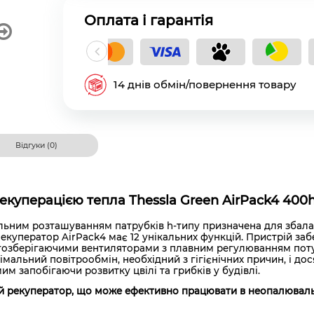
Оплата і гарантія
кладний платіж
14 днів обмін/повернення товару
Відгуки (0)
куперацією тепла Thessla Green AirPack4 400h
льним розташуванням патрубків h-типу призначена для збалан
екуператор AirPack4 має 12 унікальних функцій. Пристрій заб
ергозберігаючими вентиляторами з плавним регулюванням пот
імальний повітрообмін, необхідний з гігієнічних причин, і дос
м запобігаючи розвитку цвілі та грибків у будівлі.
ший рекуператор, що може ефективно працювати в неопалювал