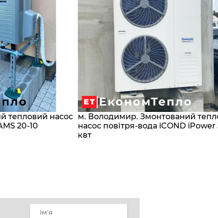
ий тепловий насос
м. Володимир. Змонтований теп
AMS 20-10
насос повітря-вода iCOND iPower
квт
у