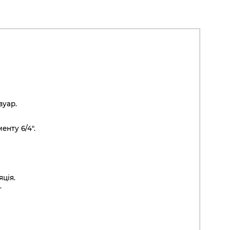
вуар.
енту 6/4".
яція.
.