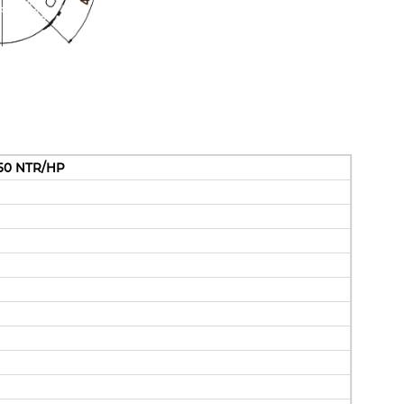
250 NTR/HP
0
0