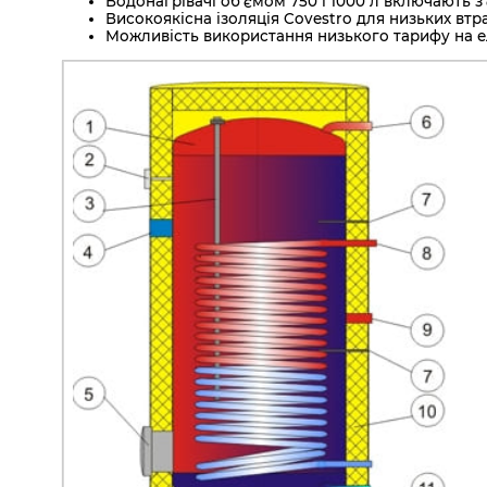
Водонагрівачі об'ємом 750 і 1000 л включають з
Високоякісна ізоляція Covestro для низьких втра
Можливість використання низького тарифу на е