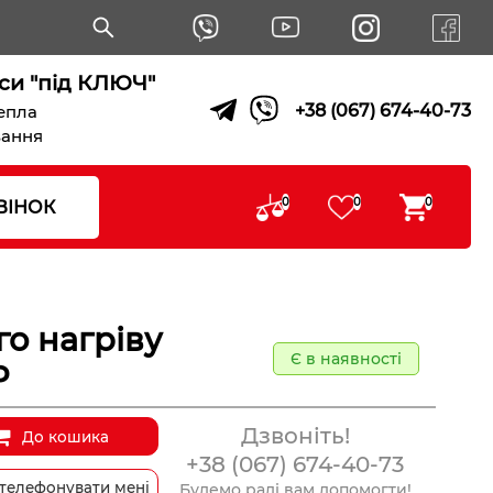
си "під КЛЮЧ"
+38 (067) 674-40-73
тепла
вання
0
0
0
ВІНОК
о нагріву
Є в наявності
P
Дзвоніть!
До кошика
+38 (067) 674-40-73
телефонувати мені
Будемо раді вам допомогти!