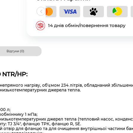
кладний платіж
14 днів обмін/повернення товару
Відгуки (0)
0 NTR/HP:
 непрямого нагріву, об'ємом 234 літрів, обладнаний збільше
 низькотемпературних джерела тепла.
00 л;
ообміннику 1 мПа;
зькотемпературних джерел тепла (тепловий насос, конденсаці
: TJ 3/4", фланцю ТРК, фланцю R, SE.
й отвір для фланцю та для очищення внутрішньої частини бак