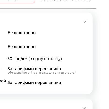
Безкоштовно
Безкоштовно
30 грн/км (в одну сторону)
я
За тарифами перевізника
або шукайте стікер "Безкоштовна доставка"
рей
За тарифами перевізника