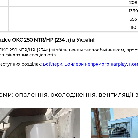
209
1330
355
110
ice OKC 250 NTR/HP (234 л) в Україні:
 OKC 250 NTR/HP (234л) зі збільшеним теплообмінником, прос
ліфікованих спеціалістів.
наступних розділах:
Бойлери
,
Бойлери непрямого нагріву
,
Ком
еми: опалення, охолодження, вентиляції 