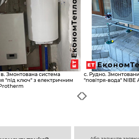
сів. Змонтована система
с. Рудно. Змонтован
я "під ключ" з електричним
"повітря-вода" NIBE 
Protherm
Або залиште заявк