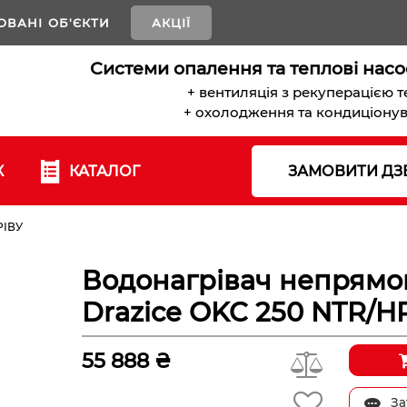
ОВАНІ ОБ'ЄКТИ
АКЦІЇ
Системи опалення та теплові насо
+ вентиляція з рекуперацією 
+ охолодження та кондиціону
К
КАТАЛОГ
ЗАМОВИТИ ДЗ
ІВУ
Водонагрівач непрямог
Drazice OKC 250 NTR/H
55 888 ₴
За