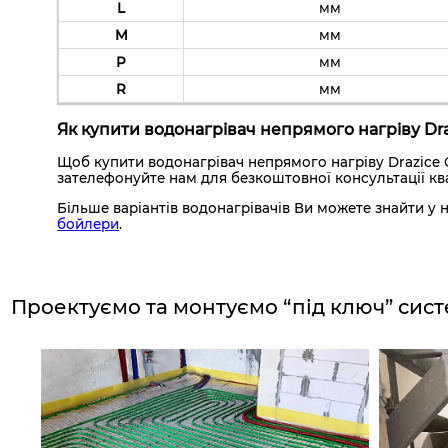
L
мм
M
мм
P
мм
R
мм
Як купити водонагрівач непрямого нагріву Draz
Щоб купити водонагрівач непрямого нагріву Drazice
зателефонуйте нам для безкоштовної консультації ква
Більше варіантів водонагрівачів Ви можете знайти у 
бойлери
.
Проектуємо та монтуємо “під ключ”
сист