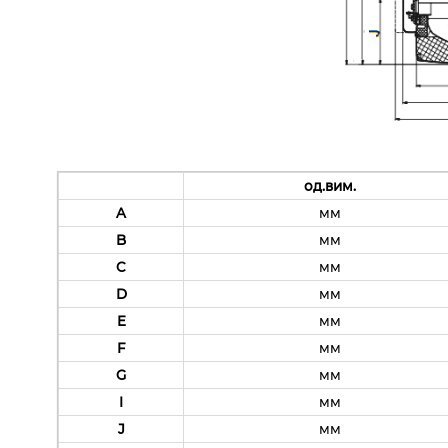
од.вим.
A
мм
B
мм
C
мм
D
мм
E
мм
F
мм
G
мм
I
мм
J
мм