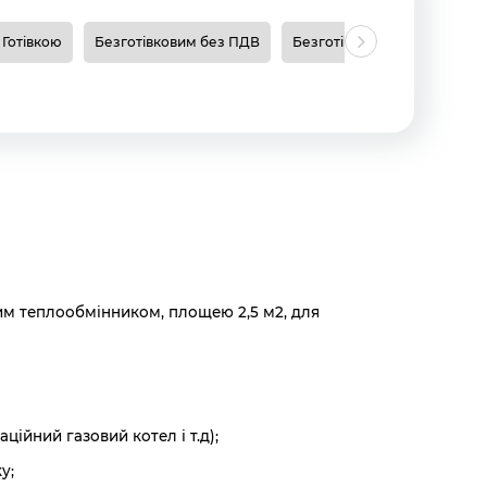
Готівкою
Безготівковим без ПДВ
Безготівковим з ПДВ
Н
ним теплообмінником, площею 2,5 м2, для
йний газовий котел і т.д);
у;