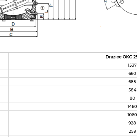
Drazice OKC 
1537
660
685
584
80
146
106
928
259