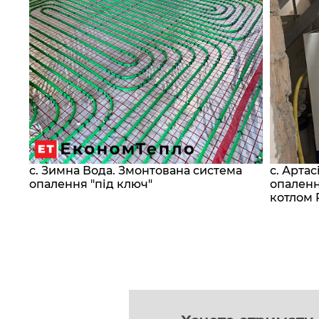
с. Зимна Вода. Змонтована система
с. Арта
сос
опалення "під ключ"
опаленн
котлом 