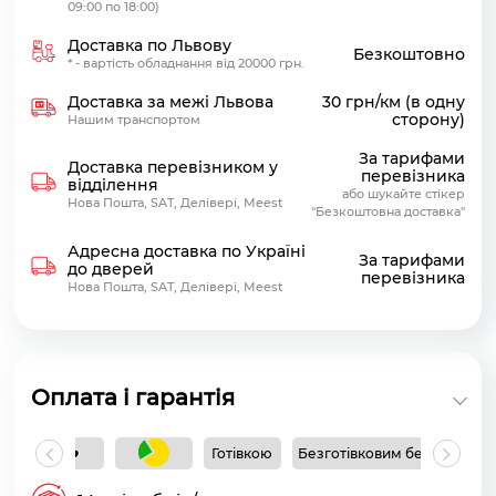
09:00 по 18:00)
Доставка по Львову
Безкоштовно
* - вартість обладнання від 20000 грн.
Доставка за межі Львова
30 грн/км (в одну
сторону)
Нашим транспортом
За тарифами
Доставка перевізником у
перевізника
відділення
або шукайте стікер
Нова Пошта, SAT, Делівері, Meest
"Безкоштовна доставка"
Адресна доставка по Україні
За тарифами
до дверей
перевізника
Нова Пошта, SAT, Делівері, Meest
Оплата і гарантія
Готівкою
Безготівковим без ПДВ
Б