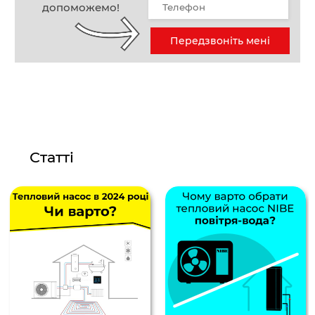
допоможемо!
Передзвоніть мені
Статті