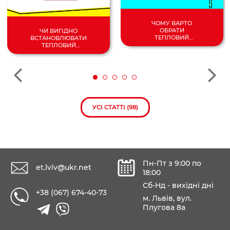
ЧОМУ ВАРТО
ОБРАТИ
ЧИ ВИГІДНО
ТЕПЛОВИЙ
ВСТАНОВЛЮВАТИ
НАСОС
ТЕПЛОВИЙ
ПОВІТРЯ/
НАСОС У 2024
ВОДА?
РОЦІ?
УСІ СТАТТІ (98)
Пн-Пт з 9:00 по
et.lviv@ukr.net
18:00
Сб-Нд - вихідні дні
+38 (067) 674-40-73
м. Львів, вул.
Плугова 8а