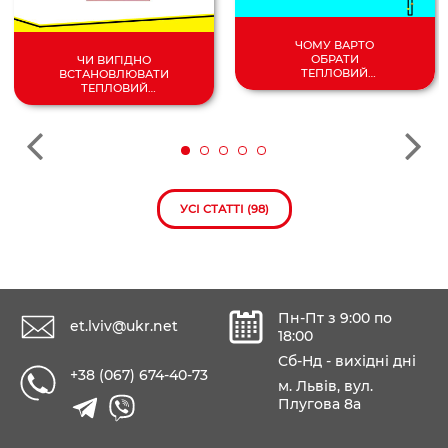
ЧОМУ ВАРТО
ОБРАТИ
ЧИ ВИГІДНО
ТЕПЛОВИЙ
ВСТАНОВЛЮВАТИ
НАСОС
ТЕПЛОВИЙ
ПОВІТРЯ/
НАСОС У 2024
ВОДА?
РОЦІ?
УСІ СТАТТІ (98)
Пн-Пт з 9:00 по
et.lviv@ukr.net
18:00
Сб-Нд - вихідні дні
+38 (067) 674-40-73
м. Львів, вул.
Плугова 8а