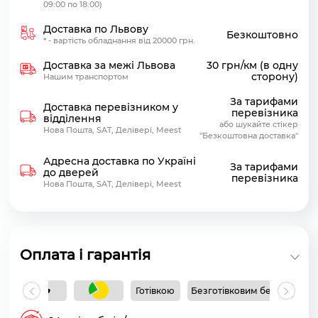
09:00 по 18:00)
Доставка по Львову
Безкоштовно
* - вартість обладнання від 20000 грн.
Доставка за межі Львова
30 грн/км (в одну
сторону)
Нашим транспортом
За тарифами
Доставка перевізником у
перевізника
відділення
або шукайте стікер
Нова Пошта, SAT, Делівері, Meest
"Безкоштовна доставка"
Адресна доставка по Україні
За тарифами
до дверей
перевізника
Нова Пошта, SAT, Делівері, Meest
Оплата і гарантія
Готівкою
Безготівковим без ПДВ
Б