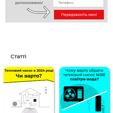
допоможемо!
Передзвоніть мені
Статті