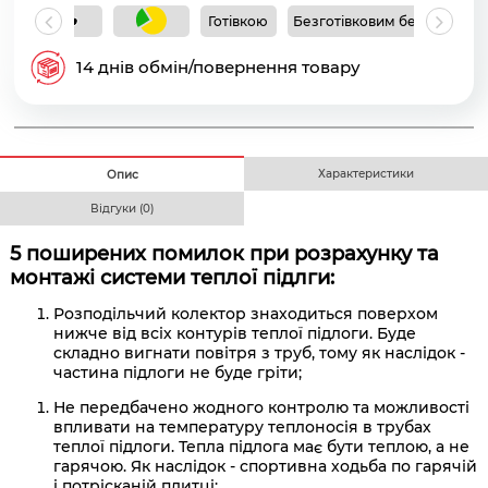
Готівкою
Безготівковим без ПДВ
Б
14 днів обмін/повернення товару
Характеристики
Опис
Відгуки (0)
5 поширених помилок при розрахунку та
монтажі системи теплої підлги:
Розподільчий колектор знаходиться поверхом
нижче від всіх контурів теплої підлоги. Буде
складно вигнати повітря з труб, тому як наслідок -
частина підлоги не буде гріти;
Не передбачено жодного контролю та можливості
впливати на температуру теплоносія в трубах
теплої підлоги. Тепла підлога має бути теплою, а не
гарячою. Як наслідок - спортивна ходьба по гарячій
і потрісканій плитці;