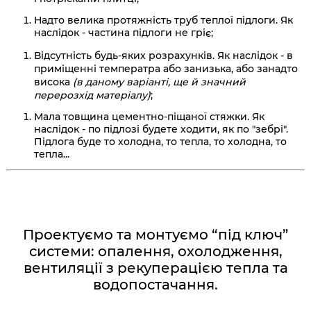
Надто велика протяжність труб теплої підлоги. Як
наслідок - частина підлоги не гріє;
Відсутність будь-яких розрахунків. Як наслідок - в
приміщенні температра або занизька, або занадто
висока
(в даному варіанті, ще й значний
перерозхід матеріалу)
;
Мала товщина цементно-піщаної стяжки. Як
наслідок - по підлозі будете ходити, як по "зебрі".
Підлога буде то холодна, то тепла, то холодна, то
тепла...
.
Проектуємо та монтуємо “під ключ”
системи: опалення, охолодження,
вентиляції з рекуперацією тепла та
водопостачання.