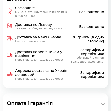
Самовивіз:
Безкоштовно
м.Львів, вул. Плугова 8 (з пн. по пт. з
09:00 по 18:00)
Доставка по Львову
Безкоштовно
* - вартість обладнання від 20000 грн.
Доставка за межі Львова
30 грн/км (в одну
сторону)
Нашим транспортом
За тарифами
Доставка перевізником у
перевізника
відділення
або шукайте стікер
Нова Пошта, SAT, Делівері, Meest
"Безкоштовна доставка"
Адресна доставка по Україні
За тарифами
до дверей
перевізника
Нова Пошта, SAT, Делівері, Meest
Оплата і гарантія