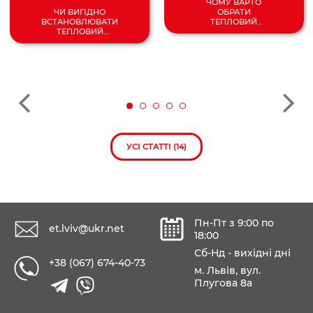
ЧОМУ ВАРТО
ОБРАТИ
ЧИ ВИГІДНО
ТЕПЛОВИЙ
ВСТАНОВЛЮВАТИ
НАСОС
ТЕПЛОВИЙ
ПОВІТРЯ/
НАСОС У 2024
ВОДА?
РОЦІ?
УСІ СТАТТІ (14)
Пн-Пт з 9:00 по
et.lviv@ukr.net
18:00
Сб-Нд - вихідні дні
+38 (067) 674-40-73
м. Львів, вул.
Плугова 8а