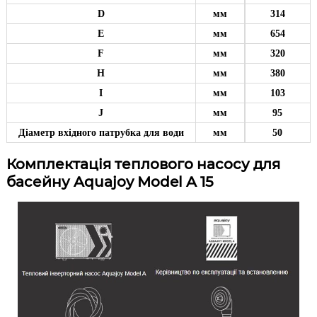
D
мм
314
E
мм
654
F
мм
320
H
мм
380
I
мм
103
J
мм
95
Діаметр вхідного патрубка для води
мм
50
Комплектація теплового насосу для
басейну Aquajoy Model A 15