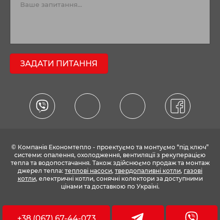
ЗАДАТИ ПИТАННЯ
© Компанія Економтепло - проектуємо та монтуємо “під ключ”
системи: опалення, охолодження, вентиляції з рекуперацією
тепла та водопостачання. Також здійснюємо продаж та монтаж
джерел тепла:
теплові насоси
,
твердопаливні котли
,
газові
котли
, електричні котли, сонячні колектори за доступними
цінами та доставкою по Україні.
+38 (067) 67-44-073