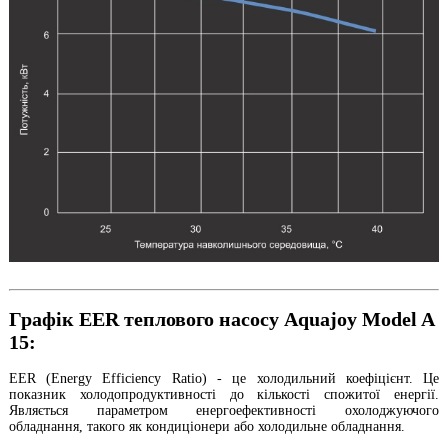
Графік EER теплового насосу Aquajoy Model A
15:
EER (Energy Efficiency Ratio) - це холодильний коефіцієнт. Це
показник холодопродуктивності до кількості спожитої енергії.
Являється параметром енергоефективності охолоджуючого
обладнання, такого як кондиціонери або холодильне обладнання.