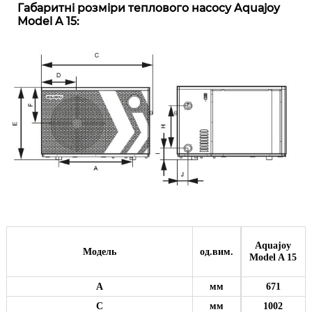
Габаритні розміри теплового насосу Aquajoy
Model A 15:
Aquajoy
Модель
од.вим.
Model A 15
A
мм
671
C
мм
1002