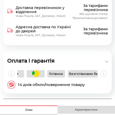
За тарифами
Доставка перевізником у
перевізника
відділення
або шукайте стікер
Нова Пошта, SAT, Делівері, Meest
"Безкоштовна доставка"
Адресна доставка по Україні
За тарифами
до дверей
перевізника
Нова Пошта, SAT, Делівері, Meest
Оплата і гарантія
Готівкою
Безготівковим без ПДВ
Б
14 днів обмін/повернення товару
Характеристики
Опис