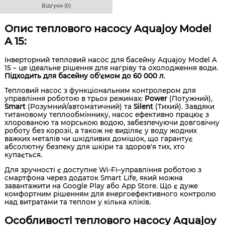
Відгуки (0)
Опис теплового насосу Aquajoy Model
A 15:
Інверторний тепловий насос для басейну Aquajoy Model A
15 – це ідеальне рішення для нагріву та охолодження води.
Підходить для басейну об'ємом до 60 000 л
.
Тепловий насос з функціональним контролером для
управління роботою в трьох режимах:
Power
(Потужний),
Smart
(Розумний/автоматичний) та
Silent
(Тихий). Завдяки
титановому теплообміннику, насос ефективно працює з
хлорованою та морською водою, забезпечуючи довговічну
роботу без корозії, а також не виділяє у воду жодних
важких металів чи шкідливих домішок, що гарантує
абсолютну безпеку для шкіри та здоров'я тих, хто
купається.
Для зручності є доступне Wi-Fi–управління роботою з
смартфона через додаток Smart Life, який можна
завантажити на Google Play або App Store. Що є дуже
комфортним рішенням для енергоефективного контролю
над витратами та теплом у кілька кліків.
Особливості теплового насосу Aquajoy