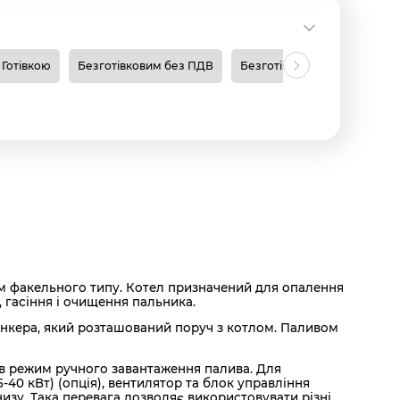
Готівкою
Безготівковим без ПДВ
Безготівковим з ПДВ
Н
ом факельного типу. Котел призначений для опалення
 гасіння і очищення пальника.
нкера, який розташований поруч з котлом. Паливом
і в режим ручного завантаження палива. Для
40 кВт) (опція), вентилятор та блок управління
низу. Така перевага дозволяє використовувати різні