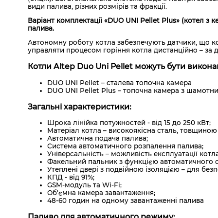
види палива, різних розмірів та фракції.
Варіант комплектації «DUO UNI Pellet Plus» (котел з
палива.
Автономну роботу котла забезпечують датчики, що ко
управляти процесом горіння котла дистанційно – за 
Котли Altep Duo Uni Pellet можуть бути виконан
DUO UNI Pellet – сталева топочна камера
DUO UNI Pellet Plus – топочна камера з шамот
Загальні характеристики:
Шрока лінійка потужностей - від 15 до 250 кВт;
Матеріал котла – високоякісна сталь, товщиною
Автоматична подача палива;
Система автоматичного розпалення палива;
Універсальність – можливість експлуатації котл
Факельний пальник з функцією автоматичного 
Утеплені двері з подвійною ізоляцією – для безпе
КПД - від 91%;
GSM-модуль та Wi-Fi;
Об'ємна камера завантаження;
48-60 годин на одному завантаженні палива
Паливо для автоматичного режиму: