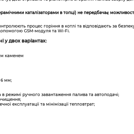
 керамічними каталізаторами в топці) не передбачає можливо
нтролюють процес горіння в котлі та відповідають за безпек
допомогою GSM-модуля та Wi-Fi.
і у двох варіантах:
ним каменем
 6 мм;
а в режимі ручного завантаження палива та автоподачі;
очищення;
чної експлуатації та мінімізації тепловтрат;