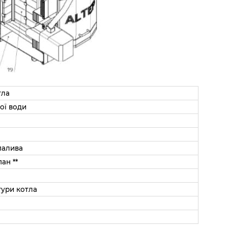
тла
ої води
палива
ан **
тури котла