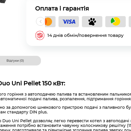
Оплата і гарантія
кладний платіж
14 днів обмін/повернення товару
Відгуки (0)
o Uni Pellet 150 кВт:
алого горіння з автоподачею палива та встановленим пальник
втоматичної подачі палива, розпалення, підтримання горіння,
но за допомогою шнекового пристрою подачі з паливного бу
гам стандарту DIN plus.
 Duo Uni Pellet дозволяє легко перевести котел з автоподач
ження потрібно встановити чавунну колосникову решітку (15-
зпечує довготривале та рівномірне згорання палива зверху до