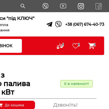
си "під КЛЮЧ"
+38 (067) 674-40-73
тепла
вання
0
0
0
ВІНОК
 з
 палива
Є в наявності
 кВт
Дзвоніть!
До кошика