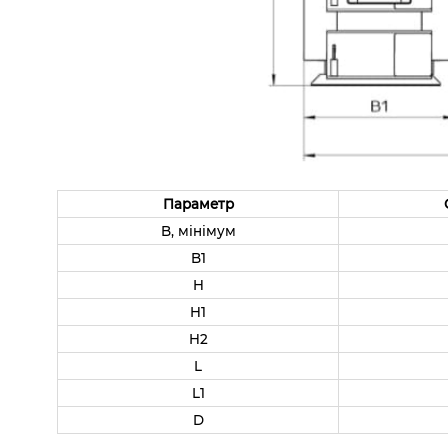
Параметр
B, мінімум
B1
H
H1
H2
L
L1
D