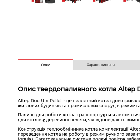
Безготівковим з ПДВ
На
Характеристики
Опис
Опис твердопаливного котла Altep Du
Altep Duo Uni Pellet - це пеллетний котел довотрив
житлових будинків та промислових споруд в режимі а
Паливо для роботи котла транспортується автоматич
для котлів є деревинні пелети, які відповідають вимо
Конструкція теплообмінника котла комплектації Altep
переведення котла на роботу в режим ручного заванта
(опція). Багатоканальна система подачі повітря забе