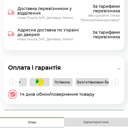
За тарифами
Доставка перевізником у
перевізника
відділення
або шукайте стікер
Нова Пошта, SAT, Делівері, Meest
"Безкоштовна доставка"
Адресна доставка по Україні
За тарифами
до дверей
перевізника
Нова Пошта, SAT, Делівері, Meest
Оплата і гарантія
Готівкою
Безготівковим без ПДВ
Б
14 днів обмін/повернення товару
Характеристики
Опис