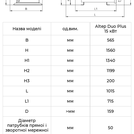
Altep Duo Plus
Назва моделі
од.вим.
15 кВт
B
мм
565
H
мм
1560
H1
мм
1340
H2
мм
1199
H3
мм
200
L
мм
1015
L1
мм
715
D
>мм
159
Діаметр
патрубків прямої і
мм
50
зворотної мережної