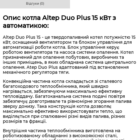
Відгуки (0)
Опис котла Altep Duo Plus 15 кВт з
автоматикою:
Altep Duo Plus 15 - це твердопаливний котел потужністю 15
кВт, оснащений вентилятором та блоком управління для
автоматизації роботи котла. Блок управління керує
роботою вентилятора та насоса системи опалення. Котел
призначений для опалення побутових, виробничих та
інших приміщень, в яких обладнана система центрального
опалення. Atep Duo Plus адаптований під встановлення
механічного регулятора тяги.
Конвекційна частина котла складається зі сталевого
багатоходового теплообмінника, який швидко
нагрівається, забезпечуючи максимально ефективну
тепловіддачу. Багатоканальна система подачі повітря
забезпечує довготривале та рівномірне згорання палива
зверху донизу. Така конструкція котла дозволяє
максимально ефективно використовувати тепло, що
виділяється при спалюванні різні видів палива, різних
розмірів та фракції.
Внутрішня частина теплообмінника виготовлена на
роботизованому обладнанні з високоякісної сталі,