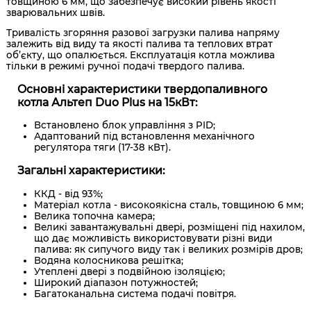
товщиною 6 мм, що забезпечує високий рівень якості
зварювальних швів.
Тривалість згоряння разової загрузки палива напряму
залежить від виду та якості палива та теплових втрат
об’єкту, що опалюється. Експлуатація котла можлива
тільки в режимі ручної подачі твердого палива.
Основні характеристики твердопаливного
котла Альтеп Duo Plus на 15кВт:
Встановлено блок управління з PID;
Адаптований під встановлення механічного
регулятора тяги (17-38 кВт).
Загальні характеристики:
ККД - від 93%;
Матеріал котла - високоякісна сталь, товщиною 6 мм;
Велика топочна камера;
Великі завантажувальні двері, розміщені під нахилом,
що дає можливість використовувати різні види
палива: як сипучого виду так і великих розмірів дров;
Водяна колосникова решітка;
Утеплені двері з подвійною ізоляцією;
Широкий діапазон потужностей;
Багатоканальна система подачі повітря.