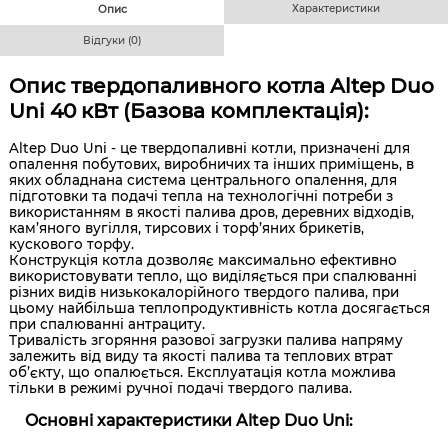
Характеристики
Опис
Відгуки (0)
Опис твердопаливного котла Altep Duo
Uni 40 кВт (Базова комплектація):
Altep Duo Uni - це твердопаливні котли, призначені для
опалення побутових, виробничих та інших приміщень, в
яких обладнана система центрального опалення, для
підготовки та подачі тепла на технологічні потреби з
використанням в якості палива дров, деревних відходів,
кам’яного вугілля, тирсових і торф’яних брикетів,
кускового торфу.
Конструкція котла дозволяє максимально ефективно
використовувати тепло, що виділяється при спалюванні
різних видів низькокалорійного твердого палива, при
цьому найбільша теплопродуктивність котла досягається
при спалюванні антрациту.
Тривалість згоряння разової загрузки палива напряму
залежить від виду та якості палива та теплових втрат
об’єкту, що опалюється. Експлуатація котла можлива
тільки в режимі ручної подачі твердого палива.
Основні характеристики Altep Duo Uni: