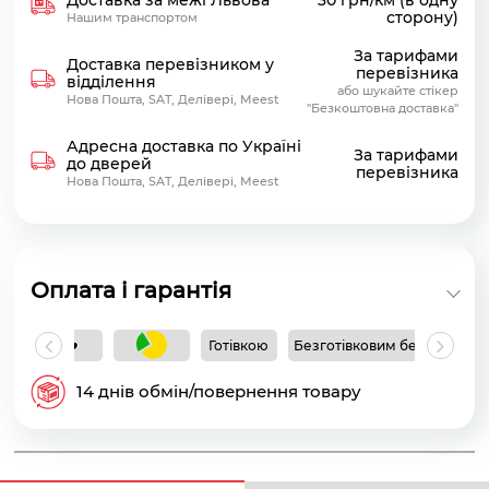
сторону)
Нашим транспортом
За тарифами
Доставка перевізником у
перевізника
відділення
або шукайте стікер
Нова Пошта, SAT, Делівері, Meest
"Безкоштовна доставка"
Адресна доставка по Україні
За тарифами
до дверей
перевізника
Нова Пошта, SAT, Делівері, Meest
Оплата і гарантія
Готівкою
Безготівковим без ПДВ
Б
14 днів обмін/повернення товару