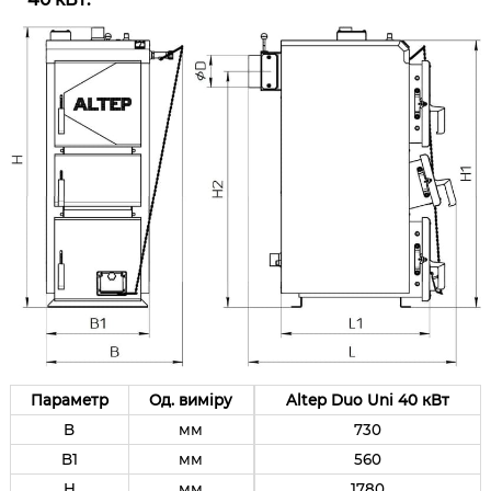
Параметр
Од. виміру
Altep Duo Uni 40 кВт
B
мм
730
B1
мм
560
H
мм
1780