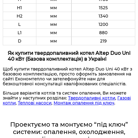
H1
мм
1525
H2
мм
1340
L
мм
1200
L1
мм
880
D
мм
219
Як купити твердопаливний котел Altep Duo Uni
40 кВт (Базова комплектація) в Україні
Щоб купити твердопаливний котел Altep Duo Uni 40 кВт з
базовою комплектацією, просто оформіть замовлення на
сайті Економтепло чи зателефонуйте нам для
безкоштовної консультації кваліфікованих спеціалістів.
Більше варіантів котлів та систем опалення, Ви можете
знайти у наступних розділах:
Твердопаливні котли
,
Газові
котли
,
Теплові насоси
,
Монтаж опалення під ключ
.
Проектуємо та монтуємо “під ключ”
системи: опалення, охолодження,