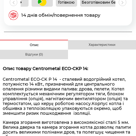
Готівкою
Безготівковим без ПДВ
Б
14 днів обмін/повернення товару
Характеристики
Опис
Відгуки (0)
Опис товару Centrometal ECO-CKP 14:
Centrometal ECO-CK P 14 - сталевий водогрійний котел,
потужністю 14 кВт., призначений для центрального
опалення різними видами палива: дрова, пелети. Котел
комплектується механічним регулятором тяги, блоком
управління (опція), нагнітаючим вентилятором (опція) та
термостатом, що керує роботою насосу.Корпус котла і
обшивка з теплоізоляцією упаковуються окремо, щоб
зменшити ризик пошкодження ізоляції.
Камера згорання виготовлена з високоякісної сталі 5 мм.
Велика дверка та камера згорання котла дозволяє палити
досить великими полінами дров, та полегшує чищення та