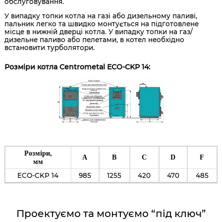
обслуговування.
У випадку топки котла на газі або дизельному паливі,
пальник легко та швидко монтується на підготовлене
місце в нижній дверці котла. У випадку топки на газ/
дизельне паливо або пелетами, в котел необхідно
встановити турболятори.
Розміри котла Centrometal ECO-CKP 14:
Розміри,
А
В
C
D
F
мм
ECO-CKP 14
985
1255
420
470
485
Проектуємо та монтуємо “під ключ”