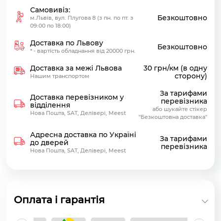
Самовивіз:
Безкоштовно
м.Львів, вул. Плугова 8 (з пн. по пт. з
09:00 по 18:00)
Доставка по Львову
Безкоштовно
* - вартість обладнання від 20000 грн.
Доставка за межі Львова
30 грн/км (в одну
сторону)
Нашим транспортом
За тарифами
Доставка перевізником у
перевізника
відділення
або шукайте стікер
Нова Пошта, SAT, Делівері, Meest
"Безкоштовна доставка"
Адресна доставка по Україні
За тарифами
до дверей
перевізника
Нова Пошта, SAT, Делівері, Meest
Оплата і гарантія