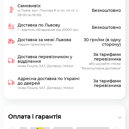
Самовивіз:
Безкоштовно
м.Львів, вул. Плугова 8 (з пн. по пт. з
09:00 по 18:00)
Доставка по Львову
Безкоштовно
* - вартість обладнання від 20000 грн.
Доставка за межі Львова
30 грн/км (в одну
сторону)
Нашим транспортом
За тарифами
Доставка перевізником у
перевізника
відділення
або шукайте стікер
Нова Пошта, SAT, Делівері, Meest
"Безкоштовна доставка"
Адресна доставка по Україні
За тарифами
до дверей
перевізника
Нова Пошта, SAT, Делівері, Meest
Оплата і гарантія