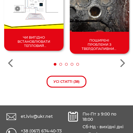
ЧИ ВИГІДНО
ПОШИРЕНІ
ВСТАНОВЛЮВАТИ
ПРОБЛЕМИ З
ТЕПЛОВИЙ
ТВЕРДОПАЛИВНИМ
НАСОС У 2024
КОТЛОМ
РОЦІ?
УСІ СТАТТІ (38)
Пн-Пт з 9:00 по
et.lviv@ukr.net
18:00
Сб-Нд - вихідні дні
+38 (067) 674-40-73