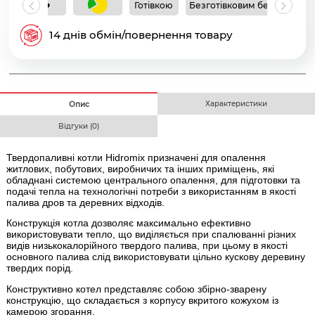
Готівкою
Безготівковим без ПДВ
Б
14 днів обмін/повернення товару
Характеристики
Опис
Відгуки (0)
Твердопаливні котли Hidromix призначені для опалення
житлових, побутових, виробничих та інших приміщень, які
обладнані системою центрального опалення, для підготовки та
подачі тепла на технологічні потреби з використанням в якості
палива дров та деревних відходів.
Конструкція котла дозволяє максимально ефективно
використовувати тепло, що виділяється при спалюванні різних
видів низькокалорійного твердого палива, при цьому в якості
основного палива слід використовувати цільно кускову деревину
твердих порід.
Конструктивно котел представляє собою збірно-зварену
конструкцію, що складається з корпусу вкритого кожухом із
камерою згорання.