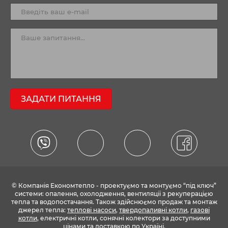
ЗАДАТИ ПИТАННЯ
© Компанія Економтепло - проектуємо та монтуємо “під ключ”
системи: опалення, охолодження, вентиляції з рекуперацією
тепла та водопостачання. Також здійснюємо продаж та монтаж
джерел тепла:
теплові насоси
,
твердопаливні котли
,
газові
котли
, електричні котли, сонячні колектори за доступними
цінами та доставкою по Україні.