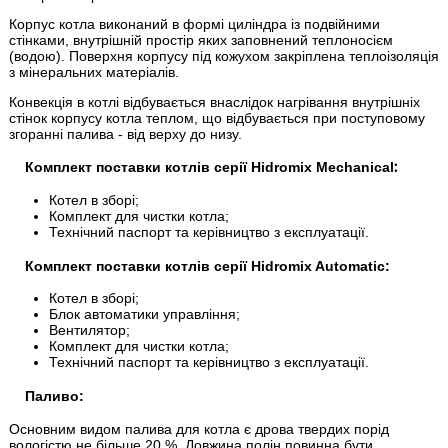
Корпус котла виконаний в формі циліндра із подвійними
стінками, внутрішній простір яких заповнений теплоносієм
(водою). Поверхня корпусу під кожухом закріплена теплоізоляція
з мінеральних матеріалів.
Конвекція в котлі відбувається внаслідок нагрівання внутрішніх
стінок корпусу котла теплом, що відбувається при поступовому
згоранні палива - від верху до низу.
:
Комплект поставки котлів серії
Hidromix Mechanical
Котел в зборі;
Комплект для чистки котла;
Технічний паспорт та керівництво з експлуатації.
Комплект поставки котлів серії
Hidromix Automatic:
Котел в зборі;
Блок автоматики управління;
Вентилятор;
Комплект для чистки котла;
Технічний паспорт та керівництво з експлуатації.
Паливо:
Основним видом палива для котла є дрова твердих порід
вологістю не більше 20 %. Довжина полін повинна бути