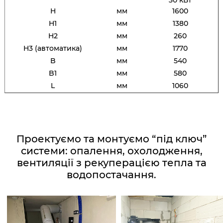
30 кВт
H
мм
1600
H1
мм
1380
H2
мм
260
H3 (автоматика)
мм
1770
B
мм
540
B1
мм
580
L
мм
1060
Проектуємо та монтуємо “під ключ”
системи: опалення, охолодження,
вентиляції з рекуперацією тепла та
водопостачання.