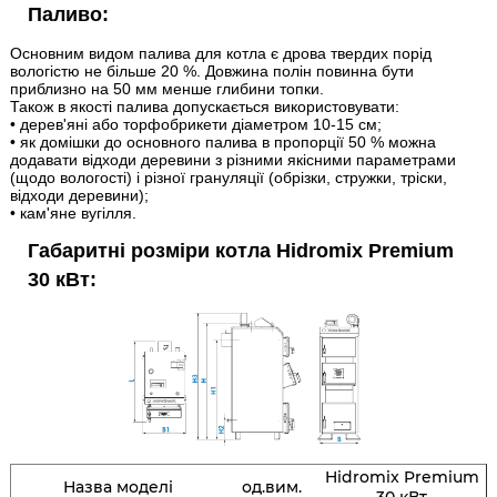
Паливо:
Основним видом палива для котла є дрова твердих порід
вологістю не більше 20 %. Довжина полін повинна бути
приблизно на 50 мм менше глибини топки.
Також в якості палива допускається використовувати:
• дерев'яні або торфобрикети діаметром 10-15 см;
• як домішки до основного палива в пропорції 50 % можна
додавати відходи деревини з різними якісними параметрами
(щодо вологості) і різної грануляції (обрізки, стружки, тріски,
відходи деревини);
• кам'яне вугілля.
Габаритні розміри котла Hidromix Premium
30 кВт
:
Hidromix Premium
Назва моделі
од.вим.