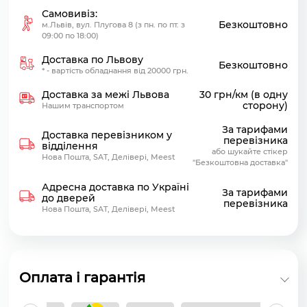
Самовивіз:
Безкоштовно
м.Львів, вул. Плугова 8 (з пн. по пт. з
09:00 по 18:00)
Доставка по Львову
Безкоштовно
* - вартість обладнання від 20000 грн.
Доставка за межі Львова
30 грн/км (в одну
сторону)
Нашим транспортом
За тарифами
Доставка перевізником у
перевізника
відділення
або шукайте стікер
Нова Пошта, SAT, Делівері, Meest
"Безкоштовна доставка"
Адресна доставка по Україні
За тарифами
до дверей
перевізника
Нова Пошта, SAT, Делівері, Meest
Оплата і гарантія