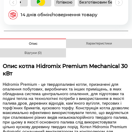
Готівкою
Безготівковим без ПДВ
Б
14 днів обмін/повернення товару
Характеристики
Опис
Відгуки (0)
Опис котла Hidromix Premium Mechanical 30
кВт
Hidromix Premium - це твердопаливні котли, призначені для
опалення побутових, виробничих та інших приміщень, в яких
обладнана система центрального опалення, для підготовки та
подачі тепла на технологічні потреби з використанням в якості
палива дров, деревних відходів, кам’яного вугілля, тирсових і
торф’яних брикетів, кускового торфу. Конструкція котла дозволяє
максимально ефективно використовувати тепло, що виділяється
при спалюванні різних видів низькокалорійного твердого палива,
при цьому в якості основного палива слід використовувати
цільно кускову деревину твердих порід. Котел Hidromix Premium
Automatic оснащений вентилятором та контролером для