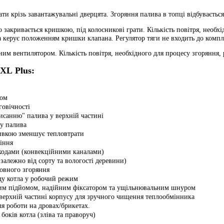
ти крізь завантажувальні дверцята. Згоряння палива в топці відбувається
що
закривається кришкою, під колосникові грати. Кількість повітря, необх
 керує положенням кришки клапана. Регулятор тяги не входить до компл
им вентилятором. Кількість повітря, необхідного для процесу згоряння,
 XL Plus
:
ром
овічності
исанню" палива у верхній частині
гу палива
ивкою зменшує тепловтрати
ріння
ходами (конвекційними каналами)
залежно від сорту та вологості деревини)
овного згоряння
ду котла у робочий режим
вним підйомом, надійним фіксатором та ущільнювальним шнуром
 верхній частині корпусу для зручного чищення теплообмінника
я роботи на дровах/брикетах.
боків котла (зліва та праворуч)