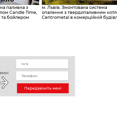
ана паливна з
м. Львів. Змонтована система
лом Candle Time,
опалення з твердопаливним кот
 та бойлером
Centrometal в комерційній будівл
у
емо!
Передзвоніть мені