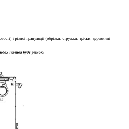
ті) і різної грануляції (обрізки, стружки, тріски, деревинні
идах палива буде різною.