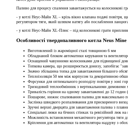
Паливо для процесу спалення завантажується на колосникові гра
- у котлі Неус-Майн XL – крізь вікно клапана подачі повітря, 
регулятором тяги, який шляхом натягу або послаблення ланцюга
- у котлі Неус-Майн XL-Плюс – під колосникові грати припливн
Особливості твердопаливного котла
Neus
Mine
Виготовлений із жароміцної сталі товщиною 6 мм
Обладнаний блоком автоматики керування та вентилято
Оснащений чавунними колосниками для підвищеної довг
Топкова камера, що розширюється донизу, запобігає "зав
Значно збільшена топка для завантаження більшого обся
Теплоізоляція 50 мм між корпусом та декоративною обш
Форсунки для оптимального розподілу повітря у зоні го
Триходовий теплообмінник з вертикальними димовими 
Тривалість горіння на одному завантаженні до 12 годин (
Пошарове, нижнє спалювання палива для максимально п
Заслінка швидкого розпалювання для прискореного вихо
Зручні верхні дверцята для завантаження палива з пла
Спеціальні люки на бічних стінках та ревізійний люк на
Можливість встановлення механічного регулятора тяги дл
Кріплення для автоматики та вентилятора наддуву з обох 