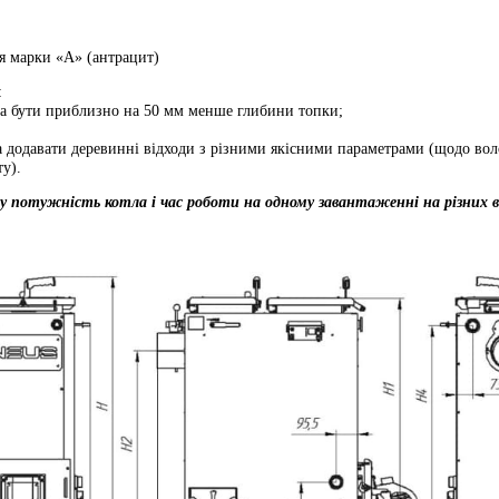
ля марки «А» (антрацит)
:
на бути приблизно на 50 мм менше глибини топки;
додавати деревинні відходи з різними якісними параметрами (щодо вологос
у).
му потужність котла і час роботи на одному завантаженні на різних в