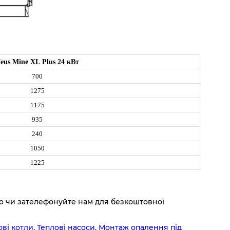
eus Mine XL Pl
us
24
кВт
700
1275
1175
935
240
1050
1225
ло чи зателефонуйте нам для безкоштовної
ові котли
,
Теплові насоси
,
Монтаж опалення під