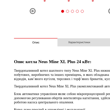
Безготівковим з ПДВ
На
Характеристики
Опис
Опис котла Neus
Mine XL Plus
24
кВт:
Твердопаливний котел шахтного типу Neus Mine XL Plus
нижньо
побутових, виробничих та інших приміщень, в яких обладнана с
відходів, кам’яного вугілля, тирсових і торф’яних брикетів, ку
Твердопаливний котел Neus Mine XL Plus укомплектований ав
Блок автоматики управління являє собою мікропроцесорний регу
допомогою регулювання обертів вентилятора нагнітання, здійсн
роботою насоса центрального опалення.
Котел дуже простий в управлінні і експлуатації.