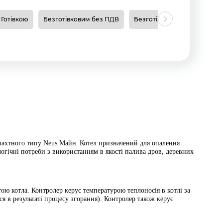
Готівкою
Безготівковим без ПДВ
Безготівковим з ПДВ
Н
 шахтного типу Neus Майн.
Котел призначений для опалення
огічні потреби з використанням в якості палива дров, деревних
ю котла. Контролер керує температурою теплоносія в котлі за
 в результаті процесу згорання). Контролер також керує