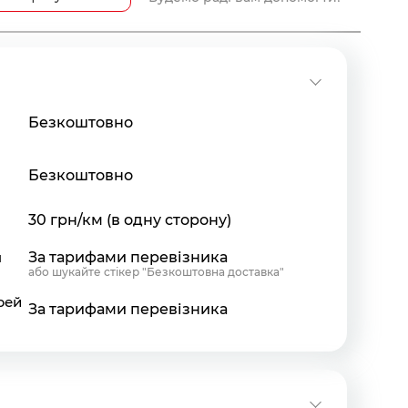
Безкоштовно
Безкоштовно
30 грн/км (в одну сторону)
я
За тарифами перевізника
або шукайте стікер "Безкоштовна доставка"
рей
За тарифами перевізника