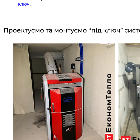
ключ
.
Проектуємо та монтуємо “під ключ”
сист