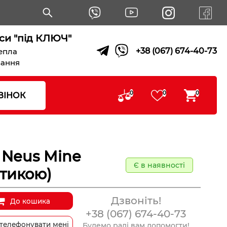
си "під КЛЮЧ"
+38 (067) 674-40-73
тепла
вання
0
0
0
ВІНОК
 Neus Mine
Є в наявності
атикою)
Дзвоніть!
До кошика
+38 (067) 674-40-73
телефонувати мені
Будемо раді вам допомогти!