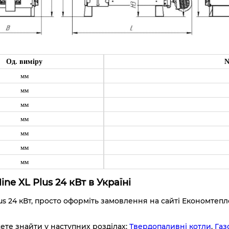
Од. виміру
N
мм
мм
мм
мм
мм
мм
мм
ne XL Plus
24
кВт в Україні
s 24 кВт, просто оформіть замовлення на сайті Економтеп
жете знайти у наступних розділах:
Твердопаливні котли
,
Газ