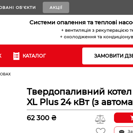
ОВАНІ ОБ'ЄКТИ
АКЦІЇ
Системи опалення та теплові насо
+ вентиляція з рекуперацією 
+ охолодження та кондиціону
К
КАТАЛОГ
ЗАМОВИТИ ДЗ
РОВАХ
Твердопаливний котел
XL Plus 24 кВт (з автом
62 300 ₴
За