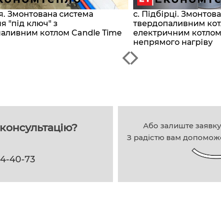
р'я. Змонтована система
с. Підбірці. Змонтов
я "під ключ" з
твердопаливним кот
аливним котлом Candle Time
електричним котлом
непрямого нагріву
Або залиште заявк
консультацію?
З радістю вам допомож
74-40-73