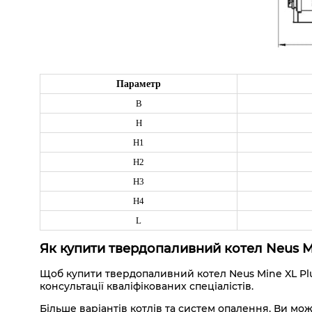
Параметр
B
H
H1
H2
H3
H4
L
Як купити т
вердопаливний котел Neus Mi
Щоб купити твердопаливний котел Neus Mine XL Plu
консультації кваліфікованих спеціалістів.
Більше варіантів котлів та систем опалення, Ви мо