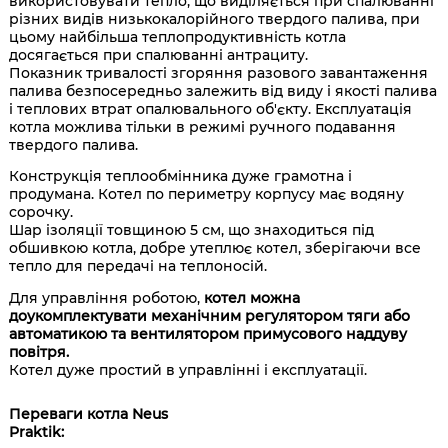
використовувати тепло, що виділяється при спалюванні
різних видів низькокалорійного твердого палива, при
цьому найбільша теплопродуктивність котла
досягається при спалюванні антрациту.
Показник тривалості згоряння разового завантаження
палива безпосередньо залежить від виду і якості палива
і теплових втрат опалювального об'єкту. Експлуатація
котла можлива тільки в режимі ручного подавання
твердого палива.
Конструкція теплообмінника дуже грамотна і
продумана. Котел по периметру корпусу має водяну
сорочку.
Шар ізоляції товщиною 5 см, що знаходиться під
обшивкою котла, добре утеплює котел, зберігаючи все
тепло для передачі на теплоносій.
Для управління роботою,
котел можна
доукомплектувати механічним регулятором тяги або
автоматикою та вентилятором примусового наддуву
повітря.
Котел дуже простий в управлінні і експлуатації.
Переваги котла Neus
Praktik: