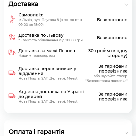
Доставка
Самовивіз:
Безкоштовно
м.Львів, вул. Плугова 8 (з пн. по пт. з
09:00 по 18:00)
Доставка по Львову
Безкоштовно
* - вартість обладнання від 20000 грн.
Доставка за межі Львова
30 грн/км (в одну
сторону)
Нашим транспортом
За тарифами
Доставка перевізником у
перевізника
відділення
або шукайте стікер
Нова Пошта, SAT, Делівері, Meest
"Безкоштовна доставка"
Адресна доставка по Україні
За тарифами
до дверей
перевізника
Нова Пошта, SAT, Делівері, Meest
Оплата і гарантія