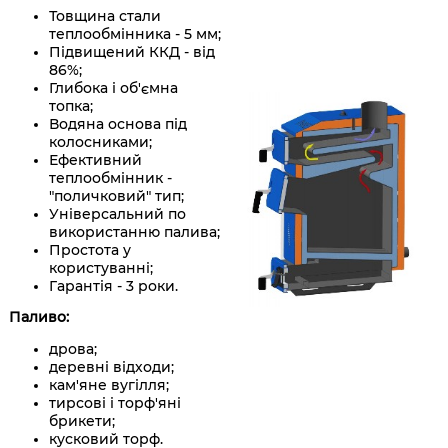
Товщина стали
теплообмінника - 5 мм;
Підвищений ККД - від
86%;
Глибока і об'ємна
топка;
Водяна основа під
колосниками;
Ефективний
теплообмінник -
"поличковий" тип;
Універсальний по
використанню палива;
Простота у
користуванні;
Гарантія - 3 роки.
Паливо:
дрова;
деревні відходи;
кам'яне вугілля;
тирсові і торф'яні
брикети;
кусковий торф.