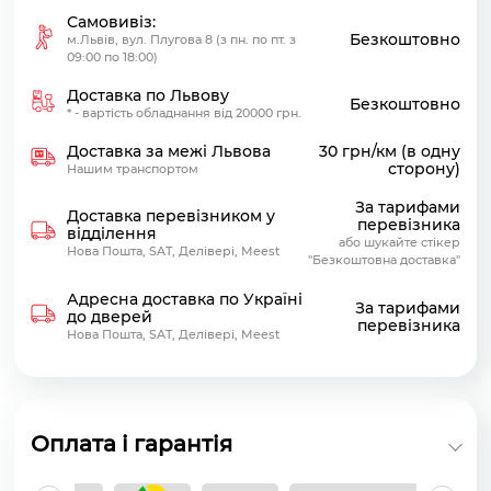
Самовивіз:
Безкоштовно
м.Львів, вул. Плугова 8 (з пн. по пт. з
09:00 по 18:00)
Доставка по Львову
Безкоштовно
* - вартість обладнання від 20000 грн.
Доставка за межі Львова
30 грн/км (в одну
сторону)
Нашим транспортом
За тарифами
Доставка перевізником у
перевізника
відділення
або шукайте стікер
Нова Пошта, SAT, Делівері, Meest
"Безкоштовна доставка"
Адресна доставка по Україні
За тарифами
до дверей
перевізника
Нова Пошта, SAT, Делівері, Meest
Оплата і гарантія