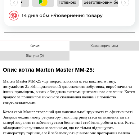
Готівкою
Безготівковим без ПДВ
Б
14 днів обмін/повернення товару
Характеристики
Опис
Відгуки (0)
Опис котла Marten Master MM-25:
Marten Master MM-25 - це твердопаливний котел шахтного типу,
потужністю 25 кВт, призначений для опалення побутових, виробничих та
інших приміщень, в яких обладнана система центрального опалення. Котел
працює за принципом нижнього спалювання палива і є повністю
енергонезалежним.
Котел серії Master створений для максимальної зручності та ефективності.
Завдяки механічному регулятору тяги, підтримується оптимальна тяга в
камері згорання та забезпечується безпечна і стабільна робота котла. Котел
обладнаний чавунними колосниками, що не тільки підвищують
температуру горіння, але й забезпечують рівномірне прогорання палива.