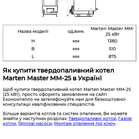
Marten Master MM-
Назва моделі
од.вим.
25 кВт
H
мм
1380
B
мм
510
L
мм
875
Як купити твердопаливний котел
Marten Master MM-25 в Україні
Щоб купити твердопаливний котел Marten Master MM-25
(25 кВт), просто оформіть замовлення на сайті
Економтепло чи зателефонуйте нам для безкоштовної
консультації кваліфікованих спеціалістів.
Більше варіантів котлів та систем опалення, Ви можете
знайти у наступних розділах:
Твердопаливні котли
,
Газові
котли
,
Теплові насоси
,
Монтаж опалення під ключ
.