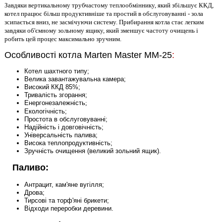
Завдяки вертикальному трубчастому теплообміннику, який збільшує ККД,
котел працює більш продуктивніше та простий в обслуговуванні - зола
зсипається вниз, не засмічуючи систему. Прибирання котла стає легким
завдяки об'ємному зольному ящику, який зменшує частоту очищень і
робить цей процес максимально зручним.
Особливості котла
Marten Master MM-25
:
Котел шахтного типу;
Велика завантажувальна камера;
Високий ККД 85%;
Тривалість згорання;
Енергонезалежність
;
Екологічність;
Простота в обслуговуванні;
Надійність і довговічність;
Універсальність палива;
Висока теплопродуктивність;
Зручність очищення (великий зольний ящик).
Паливо:
Антрацит, кам'яне вугілля;
Дрова;
Тирсові та торф'яні брикети;
Відходи переробки деревини.